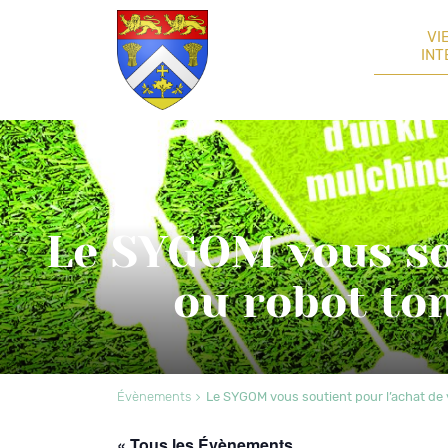
VI
IN
Le SYGOM vous sou
ou robot t
Évènements
Le SYGOM vous soutient pour l’achat 
« Tous les Évènements