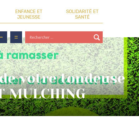
ENFANCE ET
SOLIDARITÉ ET
JEUNESSE
SANTÉ
 de votre tondeuse
NT MULCHING