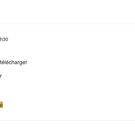
3h30
télécharger
r
al