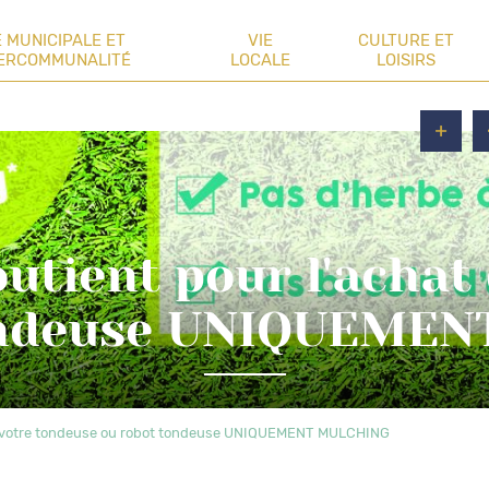
E MUNICIPALE ET
VIE
CULTURE ET
TERCOMMUNALITÉ
LOCALE
LOISIRS
tient pour l'achat
ondeuse UNIQUEME
de votre tondeuse ou robot tondeuse UNIQUEMENT MULCHING