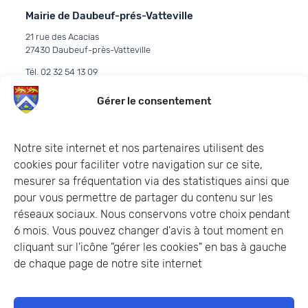
Mairie de Daubeuf-prés-Vatteville
21 rue des Acacias
27430 Daubeuf-près-Vatteville
Tél. 02 32 54 13 09
E-mail :
commune.daubeuf@orange.fr
Gérer le consentement
Contacter la mairie
Horaires d’ouverture
Notre site internet et nos partenaires utilisent des
Les permanences de la mairie:
cookies pour faciliter votre navigation sur ce site,
mesurer sa fréquentation via des statistiques ainsi que
Les mardis et vendredis
pour vous permettre de partager du contenu sur les
de 17h00 à 19h00
réseaux sociaux. Nous conservons votre choix pendant
En cas d’urgence au:
6 mois. Vous pouvez changer d'avis à tout moment en
06.86.90.95.37
cliquant sur l'icône "gérer les cookies" en bas à gauche
de chaque page de notre site internet
Météo du jour